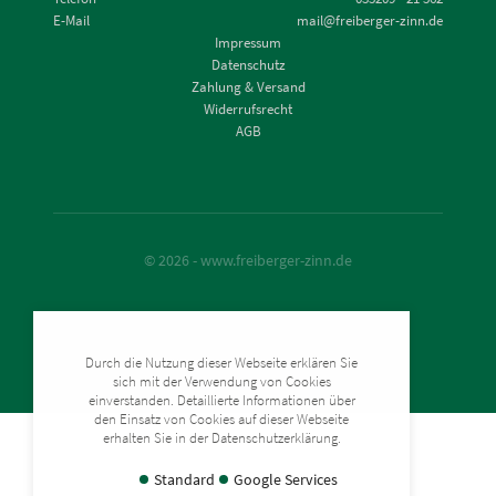
E-Mail
mail@freiberger-zinn.de
Impressum
Datenschutz
Zahlung & Versand
Widerrufsrecht
AGB
© 2026 - www.freiberger-zinn.de
Durch die Nutzung dieser Webseite erklären Sie
sich mit der Verwendung von Cookies
einverstanden. Detaillierte Informationen über
den Einsatz von Cookies auf dieser Webseite
erhalten Sie in der Datenschutzerklärung.
Standard
Google Services