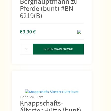
Berghauptmann zu
Pferde (bunt) #BN
6219(B)
69,90
€
IN DEN WARENKORB
Höhe: ca. 8 cm
Knappschafts-
Ältester Hütte (bunt)