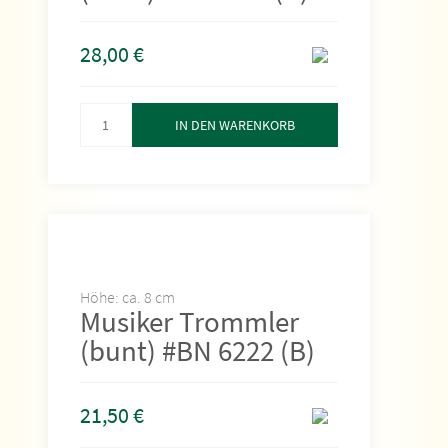
28,00
€
IN DEN WARENKORB
Höhe: ca. 8 cm
Musiker Trommler
(bunt) #BN 6222 (B)
21,50
€