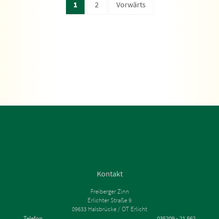
1
2
Vorwärts
Kontakt
Freiberger Zinn
Erlichter Straße 9
09633 Halsbrücke / OT Erlicht
Telefon
035209 - 21 562