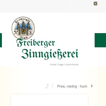
0
Freiberger
Zinngießerei
Inhaber: Holger Küchenmeister