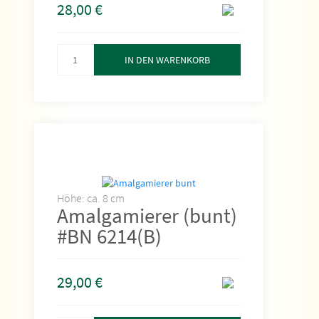
28,00
€
IN DEN WARENKORB
Höhe: ca. 8 cm
Amalgamierer (bunt)
#BN 6214(B)
29,00
€