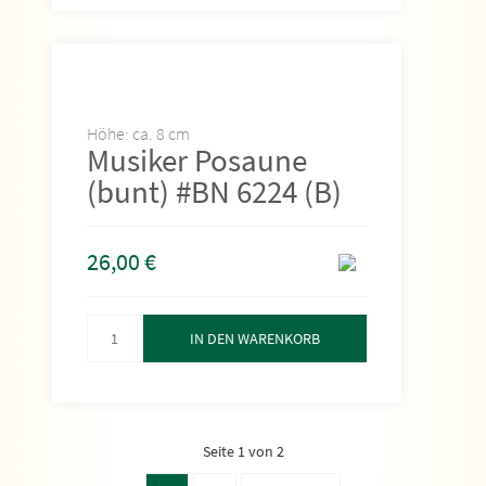
Höhe: ca. 8 cm
Musiker Posaune
(bunt) #BN 6224 (B)
26,00
€
IN DEN WARENKORB
Seite 1 von 2