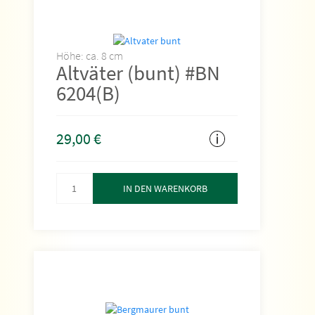
Höhe: ca. 8 cm
Altväter (bunt) #BN
6204(B)
29,00
€
IN DEN WARENKORB