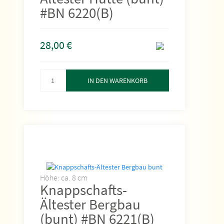
#BN 6220(B)
28,00
€
IN DEN WARENKORB
Höhe: ca. 8 cm
Knappschafts-
Ältester Bergbau
(bunt) #BN 6221(B)