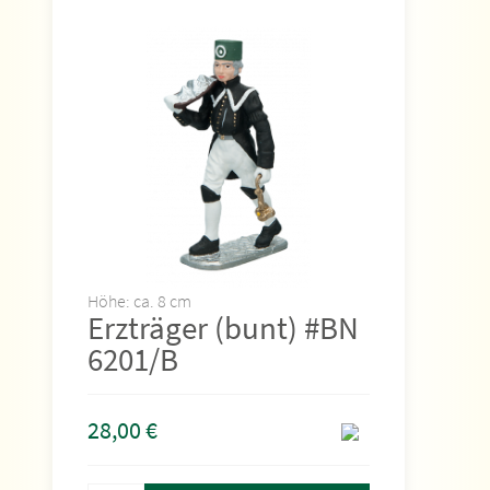
Höhe: ca. 8 cm
Erzträger (bunt) #BN
6201/B
28,00
€