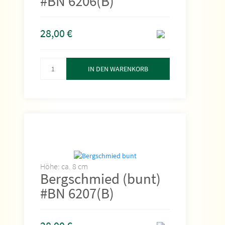
#BN 6206(B)
28,00
€
IN DEN WARENKORB
Höhe: ca. 8 cm
Bergschmied (bunt)
#BN 6207(B)