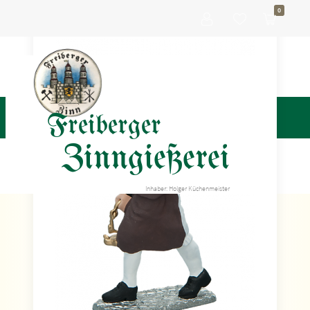
0
Freiberger
Zinngießerei
Inhaber: Holger Küchenmeister