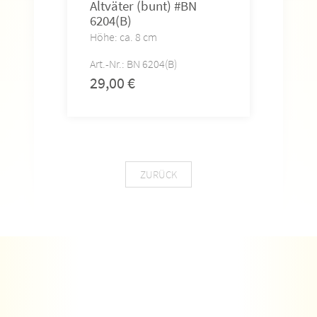
Altväter (bunt) #BN
Ama
6204(B)
#BN
Höhe: ca. 8 cm
Höhe
Art.-Nr.: BN 6204(B)
Art.-
29,00
€
29,
ZURÜCK