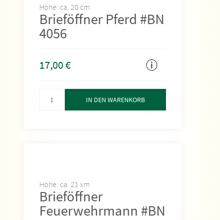
Höhe: ca. 20 cm
Brieföffner Pferd #BN
4056
17,00
€
IN DEN WARENKORB
Höhe: ca. 21 xm
Brieföffner
Feuerwehrmann #BN