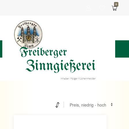
0
Freiberger
Zinngießerei
Inhaber: Holger Küchenmeister