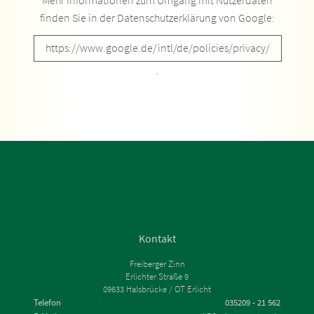
finden Sie in der Datenschutzerklärung von Google:
https://www.google.de/intl/de/policies/privacy/
.
Kontakt
Freiberger Zinn
Erlichter Straße 9
09633 Halsbrücke / OT Erlicht
Telefon
035209 - 21 562