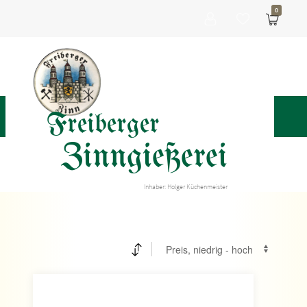
0
Freiberger
Zinngießerei
Inhaber: Holger Küchenmeister