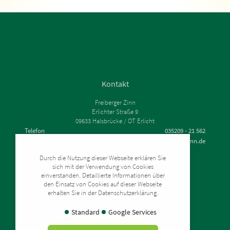
Kontakt
Freiberger Zinn
Erlichter Straße 9
09633 Halsbrücke / OT Erlicht
Telefon
035209 - 21 562
E-Mail
mail@freiberger-zinn.de
Impressum
Durch die Nutzung dieser Webseite erklären Sie
Datenschutz
sich mit der Verwendung von Cookies
Zahlung & Versand
einverstanden. Detaillierte Informationen über
Widerrufsrecht
den Einsatz von Cookies auf dieser Webseite
AGB
erhalten Sie in der Datenschutzerklärung.
Standard
Google Services