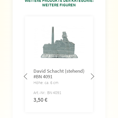
WEITERE PRODUKTE DER KATEGORIE:
WEITERE FIGUREN
David Schacht (stehend)
#BN 4091
Höhe: ca. 6 cm
Art.-Nr.: BN 4091
3,50
€
Sil
(st