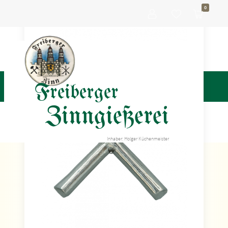
0
Freiberger
Zinngießerei
Inhaber: Holger Küchenmeister