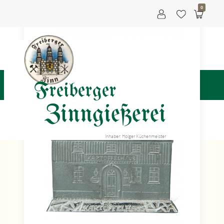
0
Freiberger
Zinngießerei
Inhaber: Holger Küchenmeister