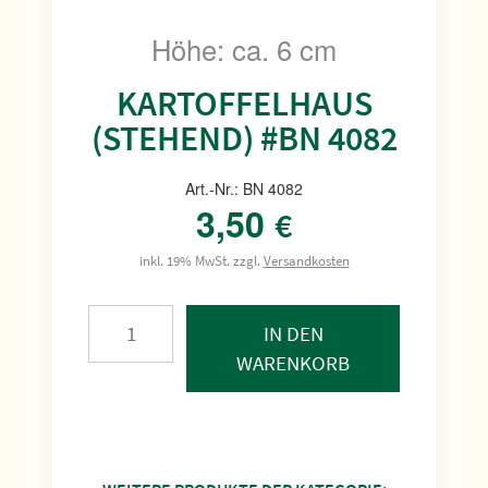
Höhe: ca. 6 cm
KARTOFFELHAUS
(STEHEND) #BN 4082
Art.-Nr.: BN 4082
3,50
€
inkl. 19% MwSt. zzgl.
Versandkosten
IN DEN
WARENKORB