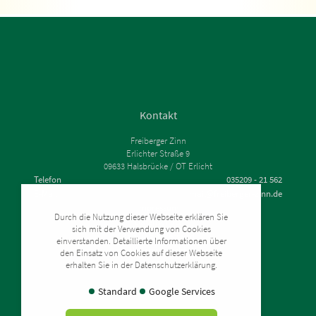
Kontakt
Freiberger Zinn
Erlichter Straße 9
09633 Halsbrücke / OT Erlicht
Telefon
035209 - 21 562
E-Mail
mail@freiberger-zinn.de
Impressum
Durch die Nutzung dieser Webseite erklären Sie
Datenschutz
sich mit der Verwendung von Cookies
Zahlung & Versand
einverstanden. Detaillierte Informationen über
Widerrufsrecht
den Einsatz von Cookies auf dieser Webseite
AGB
erhalten Sie in der Datenschutzerklärung.
Standard
Google Services