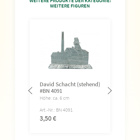
WEITERE PRODUKTE DER KATEGORIE:
WEITERE FIGUREN
David Schacht (stehend)
#BN 4091
Höhe: ca. 6 cm
Art.-Nr.: BN 4091
3,50
€
Sil
(st