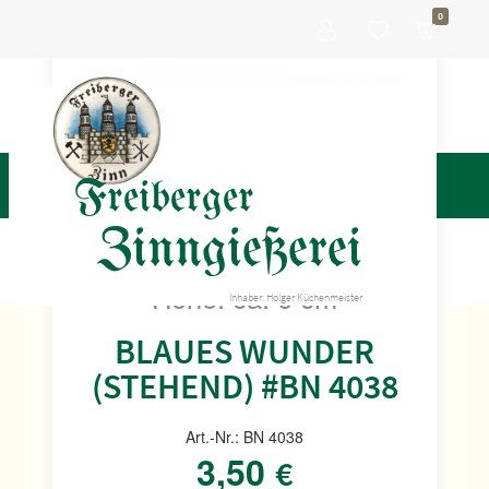
0
Freiberger
Zinngießerei
Höhe: ca. 6 cm
Inhaber: Holger Küchenmeister
BLAUES WUNDER
(STEHEND) #BN 4038
Art.-Nr.: BN 4038
3,50
€