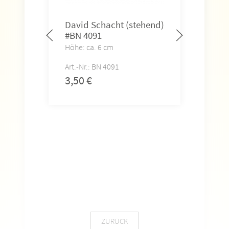
David Schacht (stehend)
#BN 4091
Höhe: ca. 6 cm
Art.-Nr.: BN 4091
3,50
€
Sil
(st
Höhe
Art.-
3,5
ZURÜCK