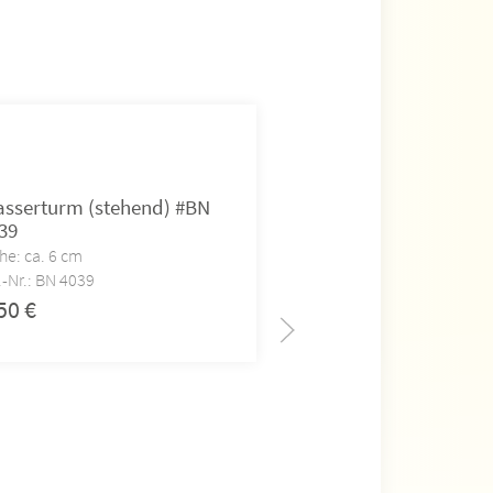
sserturm (stehend) #BN
Tulpenkanzel (steh
39
4032
he: ca. 6 cm
Höhe: ca. 6 cm
.-Nr.: BN 4039
Art.-Nr.: BN 4032
,50
€
3,50
€