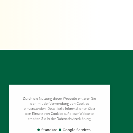
Kontakt
Durch die Nutzung dieser Webseite erklären Sie
Freiberger Zinn
sich mit der Verwendung von Cookies
Erlichter Straße 9
einverstanden. Detaillierte Informationen über
09633 Halsbrücke / OT Erlicht
den Einsatz von Cookies auf dieser Webseite
erhalten Sie in der Datenschutzerklärung.
Standard
Google Services