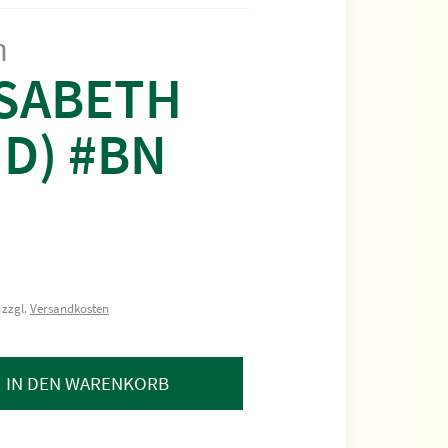
m
ISABETH
D) #BN
 zzgl.
Versandkosten
IN DEN WARENKORB