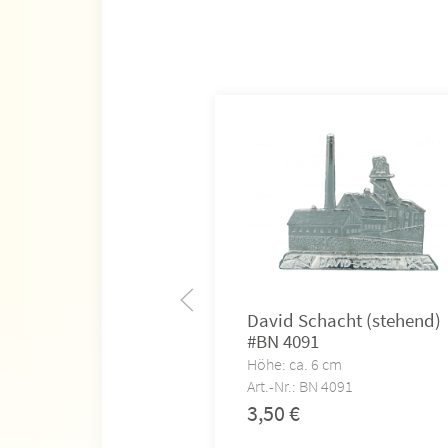
David Schacht (stehend)
#BN 4091
Höhe: ca. 6 cm
Art.-Nr.: BN 4091
3,50
€