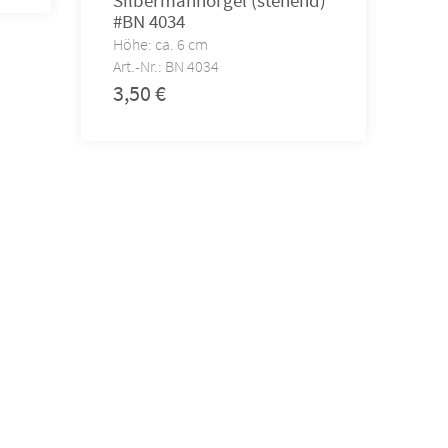
Silbermannorgel (stehend)
#BN 4034
Höhe: ca. 6 cm
Art.-Nr.: BN 4034
3,50
€