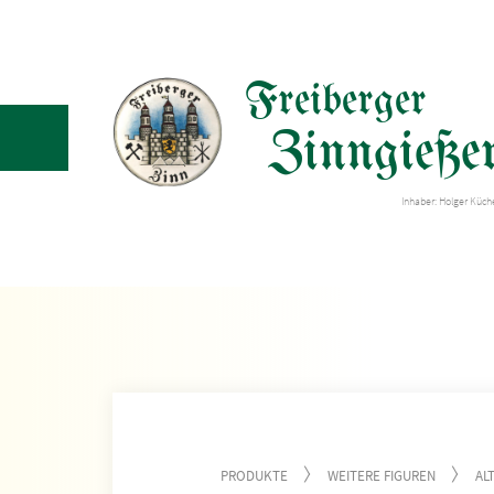
Freiberger
Zinngießer
Inhaber: Holger Küc
PRODUKTE
WEITERE FIGUREN
AL