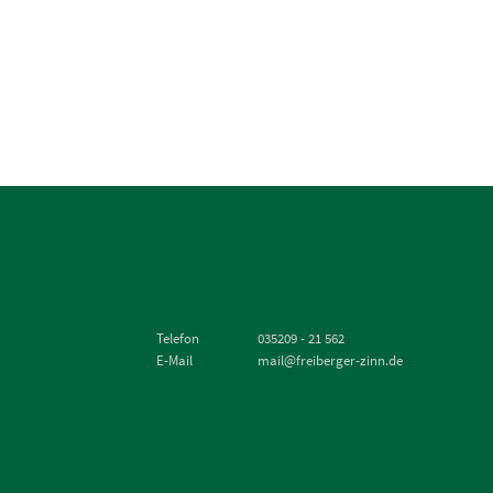
Telefon
035209 - 21 562
E-Mail
mail@freiberger-zinn.de