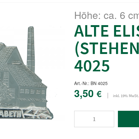
Höhe: ca. 6 c
ALTE EL
(STEHEN
4025
Art.-Nr.: BN 4025
3,50
€
inkl. 19% MwSt.