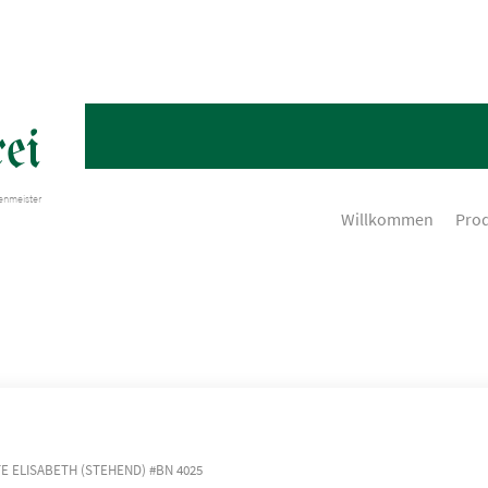
ei
henmeister
Willkommen
Pro
TE ELISABETH (STEHEND) #BN 4025