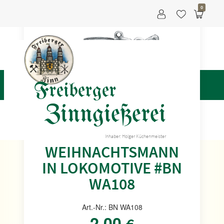
0
Freiberger
Zinngießerei
Höhe: ca. 5 cm
Inhaber: Holger Küchenmeister
WEIHNACHTSMANN
IN LOKOMOTIVE #BN
WA108
Art.-Nr.: BN WA108
2,00