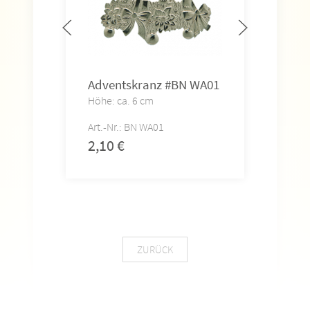
Adventskranz #BN WA01
Wei
#BN
Höhe: ca. 6 cm
Höhe
Art.-Nr.: BN WA01
Art.-
2,10
€
2,0
ZURÜCK