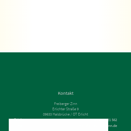
Kontakt
Freiberger Zinn
Erlichter Straße 9
09633 Halsbrücke / OT Erlicht
Telefon
035209 - 21 562
E-Mail
mail@freiberger-zinn.de