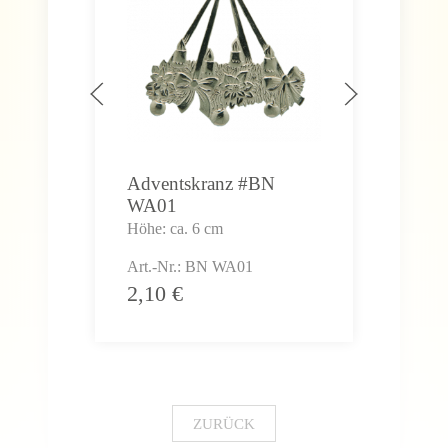
Adventskranz #BN
Wei
WA01
#B
Höhe: ca. 6 cm
Höhe
Art.-Nr.: BN WA01
Art.
2,10
€
2,
ZURÜCK