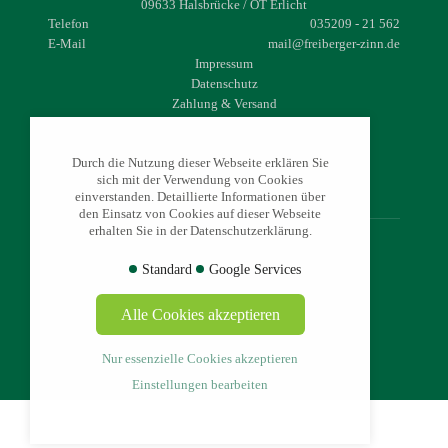
09633 Halsbrücke / OT Erlicht
Telefon
035209 - 21 562
E-Mail
mail@freiberger-zinn.de
Impressum
Datenschutz
Zahlung & Versand
Widerrufsrecht
AGB
Durch die Nutzung dieser Webseite erklären Sie
sich mit der Verwendung von Cookies
einverstanden. Detaillierte Informationen über
den Einsatz von Cookies auf dieser Webseite
erhalten Sie in der Datenschutzerklärung.
© 2026 - www.freiberger-zinn.de
Standard
Google Services
Alle Cookies akzeptieren
Nur essenzielle Cookies akzeptieren
Einstellungen bearbeiten