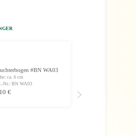
NGER
uchterbogen #BN WA03
he: ca. 6 cm
t.-Nr.: BN WA03
,10
€
Krippe #BN WA04