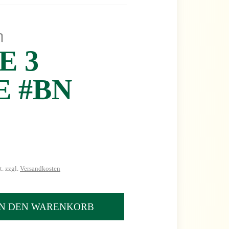
m
E 3
E #BN
. zzgl.
Versandkosten
IN DEN WARENKORB