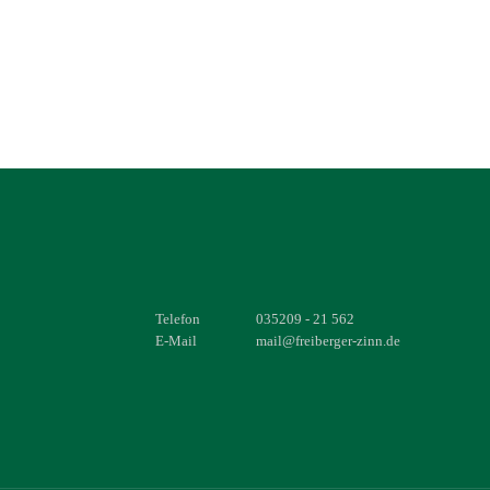
Telefon
035209 - 21 562
E-Mail
mail@freiberger-zinn.de