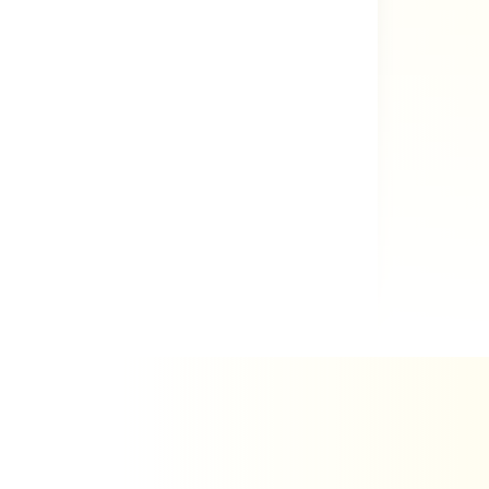
Höhe: ca. 6 cm
Art.-Nr.: BN WA04
2,10
€