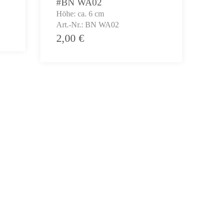
#BN WA02
Höhe: ca. 6 cm
Art.-Nr.: BN WA02
2,00
€