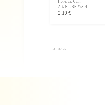
Höhe: ca. 6 cm
Art.-Nr.: BN WA01
2,10
€
ZURÜCK