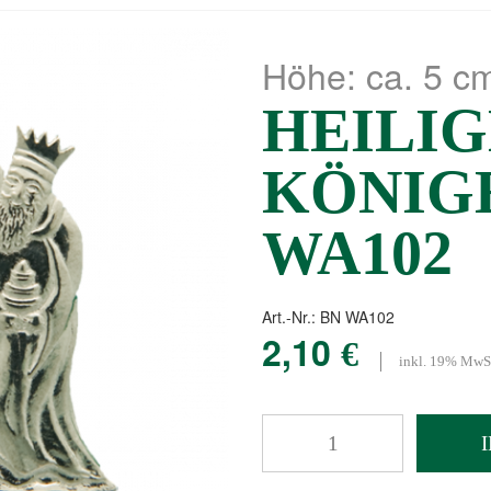
Höhe: ca. 5 c
HEILIG
KÖNIG
WA102
Art.-Nr.: BN WA102
2,10
€
inkl. 19% MwSt