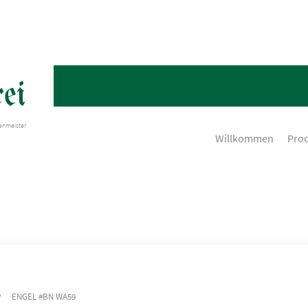
ei
henmeister
Willkommen
Pro
ENGEL #BN WA59