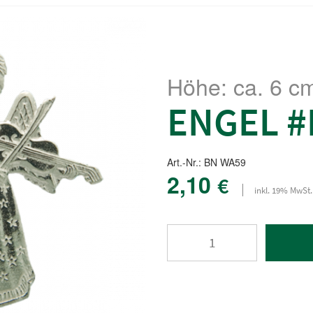
Höhe: ca. 6 c
ENGEL #
Art.-Nr.: BN WA59
2,10
€
inkl. 19% MwSt.