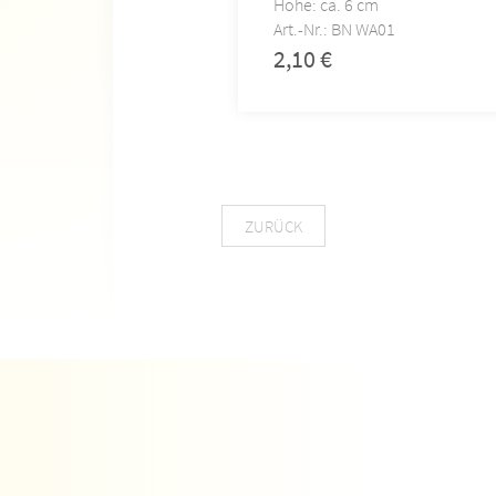
Höhe: ca. 6 cm
Art.-Nr.: BN WA01
2,10
€
ZURÜCK