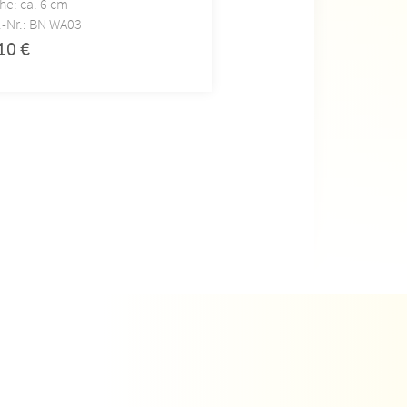
he: ca. 6 cm
Höhe: ca. 6 cm
.-Nr.: BN WA03
Art.-Nr.: BN WA04
,10
€
2,10
€