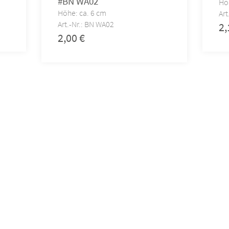
#BN WA02
Hö
Höhe: ca. 6 cm
Art
Art.-Nr.: BN WA02
2
2,00
€