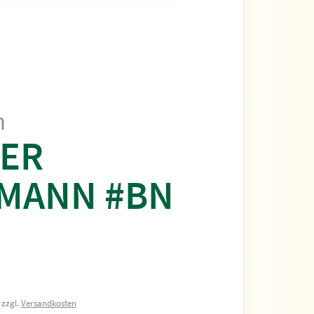
m
ER
MANN #BN
 zzgl.
Versandkosten