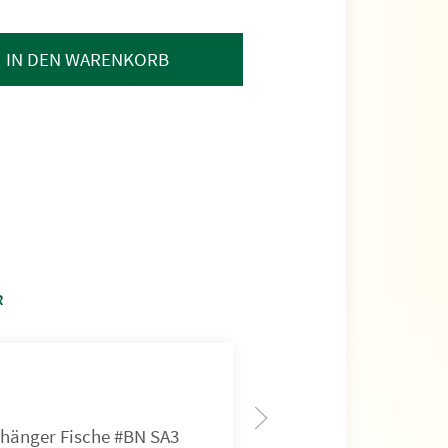
IN DEN WARENKORB
R
hänger Fische #BN SA3
Anhänger Widder 