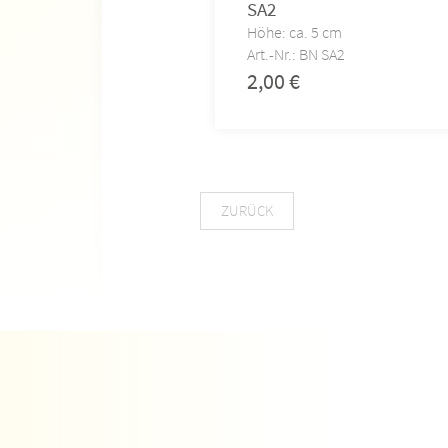
SA2
Höhe: ca. 5 cm
Art.-Nr.: BN SA2
2,00
€
ZURÜCK