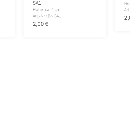
SA1
Hö
Höhe: ca. 4 cm
Art
Art.-Nr.: BN SA1
2
2,00
€