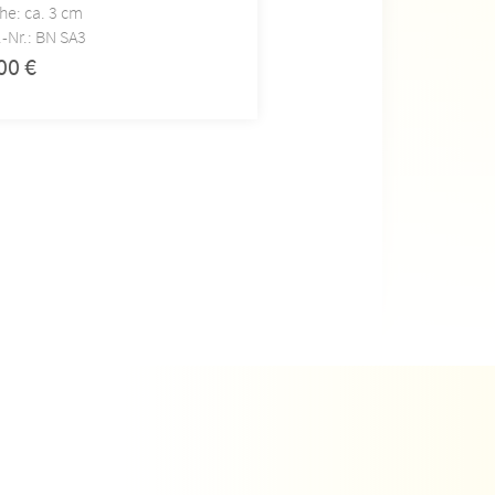
he: ca. 3 cm
Höhe: ca. 3,5 cm
.-Nr.: BN SA3
Art.-Nr.: BN SA4
,00
€
2,00
€