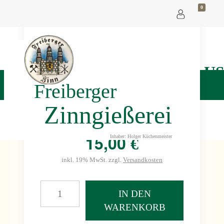
0
Höhe: ca. 7 cm
FLASCHENVERSCHLUS
FEUERWEHRMANN
Freiberger
#BN 4103
Zinngießerei
Art.-Nr.: BN 4103
15,00
Inhaber: Holger Küchenmeister
€
inkl. 19% MwSt. zzgl.
Versandkosten
IN DEN
WARENKORB