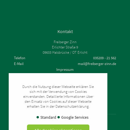
Kontakt
Freiberger Zinn
Erlichter Straße 9
09633 Halsbrücke / OT Erlicht
Telefon
035209 - 21 562
E-Mail
mail@freiberger-zinn.de
Impressum
Datenschutz
Zahlung & Versand
Durch die Nutzung dieser Webseite erklären Sie
Widerrufsrecht
sich mit der Verwendung von Cookies
AGB
einverstanden. Detaillierte Informationen über
den Einsatz von Cookies auf dieser Webseite
erhalten Sie in der Datenschutzerklärung.
Standard
Google Services
© 2026 - www.freiberger-zinn.de