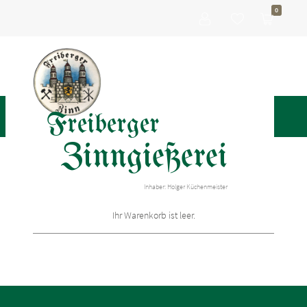
0
Freiberger
Zinngießerei
Inhaber: Holger Küchenmeister
Ihr Warenkorb ist leer.