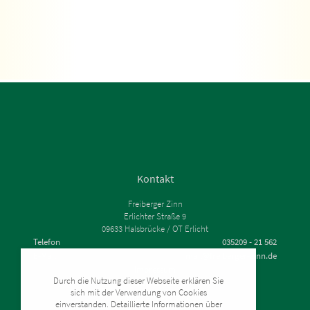
Kontakt
Freiberger Zinn
Erlichter Straße 9
09633 Halsbrücke / OT Erlicht
Telefon
035209 - 21 562
E-Mail
mail@freiberger-zinn.de
Impressum
Durch die Nutzung dieser Webseite erklären Sie
Datenschutz
sich mit der Verwendung von Cookies
Zahlung & Versand
einverstanden. Detaillierte Informationen über