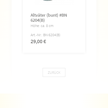
Altväter (bunt) #BN
Ama
6204(B)
#BN
Höhe: ca. 8 cm
Höhe
Art.-Nr.: BN 6204(B)
Art.-
29,00
€
29,
ZURÜCK