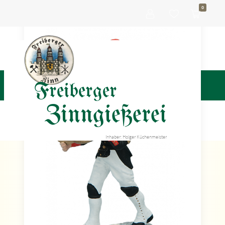
0
Freiberger
Zinngießerei
Inhaber: Holger Küchenmeister