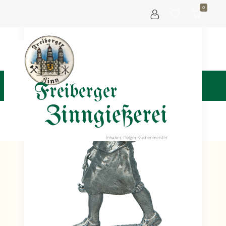
0
Freiberger
Zinngießerei
Inhaber: Holger Küchenmeister