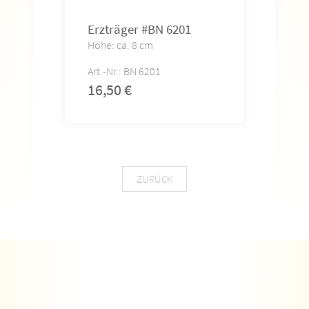
Erzträger #BN 6201
Fac
Höhe: ca. 8 cm
Höhe
Art.-Nr.: BN 6201
Art.-
16,50
€
14,
ZURÜCK