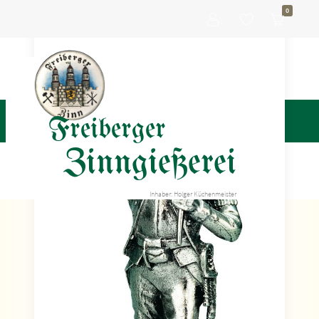
0
Freiberger
Zinngießerei
Inhaber: Holger Küchenmeister