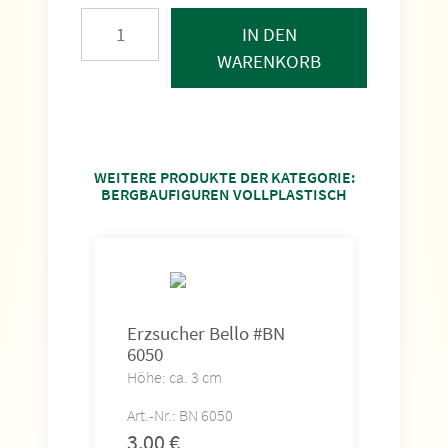
IN DEN
WARENKORB
WEITERE PRODUKTE DER KATEGORIE:
BERGBAUFIGUREN VOLLPLASTISCH
Erzsucher Bello #BN
Erzs
6050
S/E
Höhe: ca. 3 cm
Höhe
Art.-Nr.: BN 6050
Art.-
3,00
€
3,0